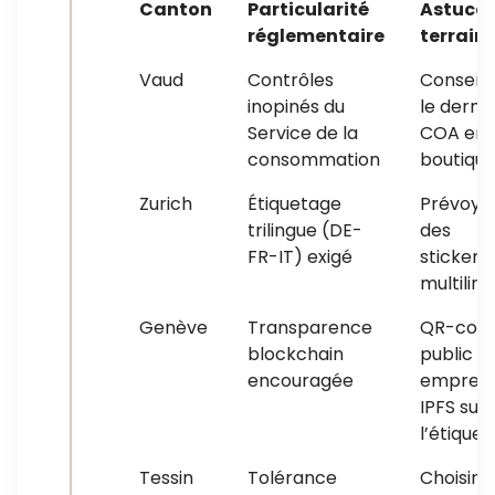
Canton
Particularité
Astuce
réglementaire
terrain
Vaud
Contrôles
Conserv
inopinés du
le dernie
Service de la
COA en
consommation
boutiqu
Zurich
Étiquetage
Prévoye
trilingue (DE-
des
FR-IT) exigé
stickers
multilin
Genève
Transparence
QR-cod
blockchain
public +
encouragée
emprein
IPFS sur
l’étiquet
Tessin
Tolérance
Choisir