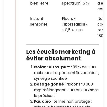
bien-être
spectrum 15 %
d’en
comp
Instant
Fleurs «
Note
sensoriel
Tiborszállási »
caca
< 0,5 % THC
terre
180 °
Les écueils marketing à
éviter absolument
Isolat “ultra-pur”
: 99 % de CBD,
mais sans terpènes ni flavonoïdes ;
synergie sacrifiée.
Dosage gonflé
: flacons “3 000
mg” mélangeant CBD et CBG sans
le préciser.
Faux bio
: terme non protégé ;