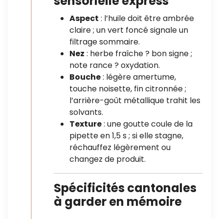
sensorielle express
Aspect
: l’huile doit être ambrée
claire ; un vert foncé signale un
filtrage sommaire.
Nez
: herbe fraîche ? bon signe ;
note rance ? oxydation.
Bouche
: légère amertume,
touche noisette, fin citronnée ;
l’arrière-goût métallique trahit les
solvants.
Texture
: une goutte coule de la
pipette en 1,5 s ; si elle stagne,
réchauffez légèrement ou
changez de produit.
Spécificités cantonales
à garder en mémoire