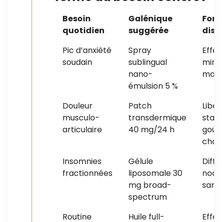
Besoin
Galénique
Forc
quotidien
suggérée
dist
Pic d’anxiété
Spray
Effet
soudain
sublingual
min,
nano-
mand
émulsion 5 %
Douleur
Patch
Libér
musculo-
transdermique
stabl
articulaire
40 mg/24 h
goût
chan
Insomnies
Gélule
Diffu
fractionnées
liposomale 30
noct
mg broad-
sans
spectrum
Routine
Huile full-
Effet