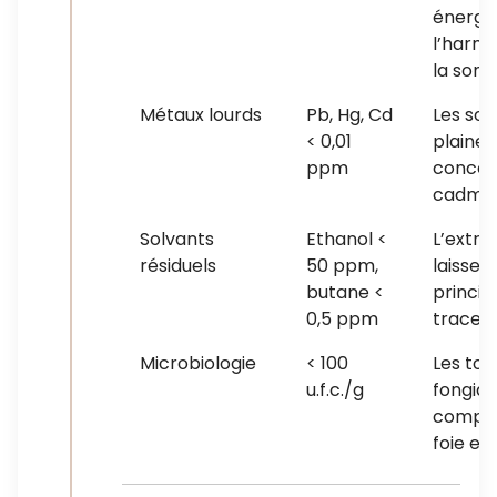
énergie
l’harmo
la som
Métaux lourds
Pb, Hg, Cd
Les sol
< 0,01
plaine
ppm
concen
cadmi
Solvants
Ethanol <
L’extra
résiduels
50 ppm,
laisse, 
butane <
princip
0,5 ppm
trace
Microbiologie
< 100
Les tox
u.f.c./g
fongiq
compr
foie et 