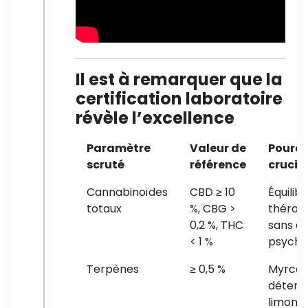
Il est à remarquer que la
certification laboratoire
révèle l’excellence
Paramètre
Valeur de
Pourqu
scruté
référence
crucia
Cannabinoïdes
CBD ≥ 10
Équilib
totaux
%, CBG >
thérap
0,2 %, THC
sans ef
< 1 %
psycho
Terpènes
≥ 0,5 %
Myrcèn
détente
limonèn