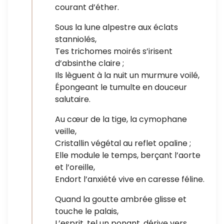
courant d’éther.
Sous la lune alpestre aux éclats
stanniolés,
Tes trichomes moirés s’irisent
d’absinthe claire ;
Ils lèguent à la nuit un murmure voilé,
Épongeant le tumulte en douceur
salutaire.
Au cœur de la tige, la cymophane
veille,
Cristallin végétal au reflet opaline ;
Elle module le temps, berçant l’aorte
et l’oreille,
Endort l’anxiété vive en caresse féline.
Quand la goutte ambrée glisse et
touche le palais,
L’esprit, tel un ponant, dérive vers